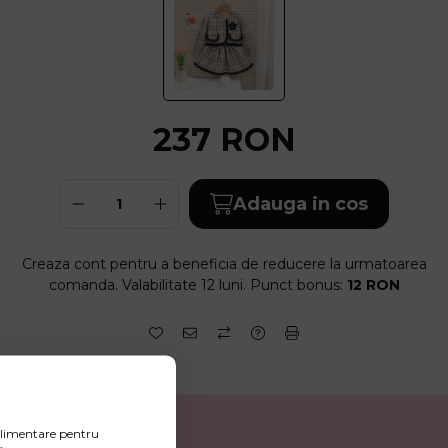
237
RON
Adauga in cos
Creaza cont pentru a beneficia de reducere la urmatoarea
comanda. Valabilitate 12 luni. Punct bonus:
12 RON
uplimentare pentru