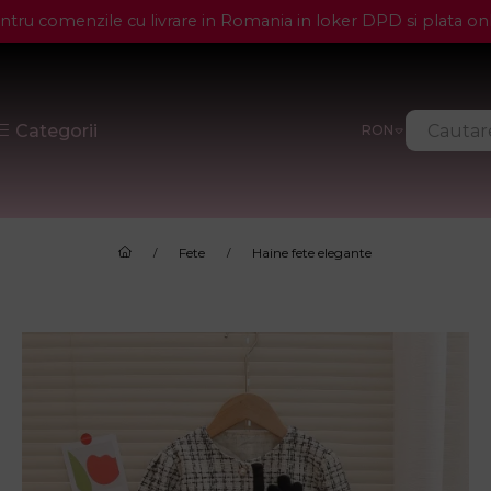
 comenzile cu livrare in Romania in loker DPD si plata onl
RON
Fete
Haine fete elegante