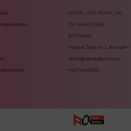
ditii
OVISTIL CRIS RETAIL SRL
nfidentialitate
CUI RO44703282
BOTOSANI
Împărat Traian nr. 2, Botosani 
act
clienti@dariababystore.ro
identialitate
+40744209933