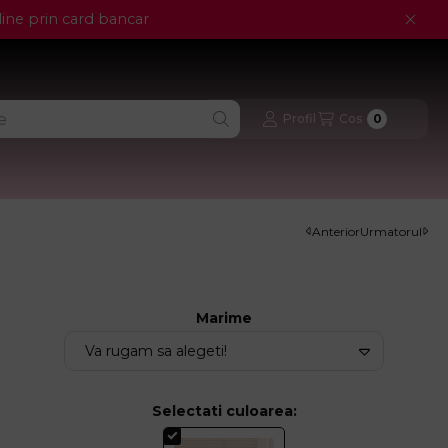
ine prin card bancar
Profil
Cos
0
Numar de a
Anterior
Urmatorul
Marime
Selectati culoarea
: