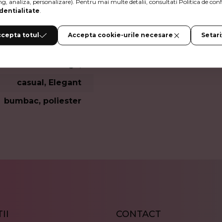
ng, analiza, personalizare). Pentru mai multe detalii, consultati Politica de conf
dentialitate
.
cepta totul
Accepta cookie-urile necesare
Setari
crem, negru,
lunga,
casual, Elegant
bumbac, poliester
II
CONTACT