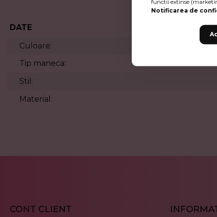
functii extinse (marketi
Notificarea de confi
DATE
Ac
Culoare:
Tip maneca:
Stil:
Material:
CONT CLIENT
INFORMAT