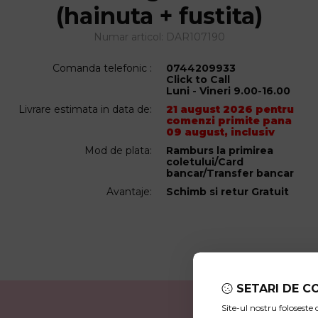
(hainuta + fustita)
Numar articol:
DAR107190
Comanda telefonic :
0744209933
Click to Call
Luni - Vineri 9.00-16.00
Livrare estimata in data de:
21 august 2026 pentru
comenzi primite pana
09 august, inclusiv
Mod de plata:
Ramburs la primirea
coletului/Card
bancar/Transfer bancar
Avantaje:
Schimb si retur Gratuit
SETARI DE C
Site-ul nostru folosest